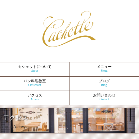
CafeCachette (カシェット)
カシェットについて
メニュー
about
Menu
パン料理教室
ブログ
Classroom
Blog
アクセス
お問い合わせ
Access
Contact
アクセス
About Access